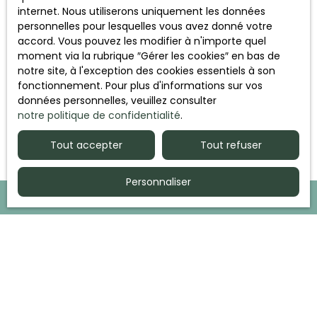
internet. Nous utiliserons uniquement les données
personnelles pour lesquelles vous avez donné votre
Bonnes Fêtes !
accord. Vous pouvez les modifier à n'importe quel
Du nouveau coté DPE !
moment via la rubrique ″Gérer les cookies″ en bas de
notre site, à l'exception des cookies essentiels à son
Investissez sur la Côte Ouest du Cotentin !
fonctionnement. Pour plus d'informations sur vos
Fiscalité d’une résidence secondaire
données personnelles, veuillez consulter
notre politique de confidentialité
.
Tout accepter
Tout refuser
Personnaliser
JE RECHERCHE UN BIEN
Vente appartement Barneville-Carteret (50270)
Location appartement Caen (14000)
Vente appartement Caen (14000)
Location appartement Mondeville (14120)