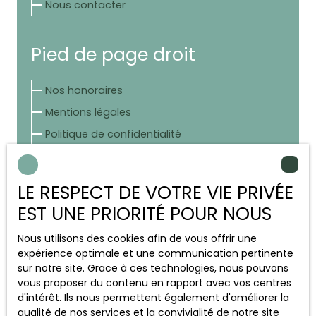
Nous contacter
Pied de page droit
Nos honoraires
Mentions légales
Politique de confidentialité
Plan du site
LE RESPECT DE VOTRE VIE PRIVÉE
Autres pages
EST UNE PRIORITÉ POUR NOUS
Nous utilisons des cookies afin de vous offrir une
Maisons à vendre à Caen (14000)
expérience optimale et une communication pertinente
Appartements à louer à Caen (14000)
sur notre site. Grace à ces technologies, nous pouvons
vous proposer du contenu en rapport avec vos centres
d'intérêt. Ils nous permettent également d'améliorer la
Blog
qualité de nos services et la convivialité de notre site