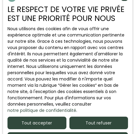
Prise en charge des visites
LE RESPECT DE VOTRE VIE PRIVÉE
EST UNE PRIORITÉ POUR NOUS
Nous gérons toutes les visites pour vous, en
sélectionnant des candidats qualifiés et en
Nous utilisons des cookies afin de vous offrir une
présentant votre bien de manière professionnelle
expérience optimale et une communication pertinente
et efficace.
sur notre site. Grace à ces technologies, nous pouvons
vous proposer du contenu en rapport avec vos centres
d'intérêt. Ils nous permettent également d'améliorer la
qualité de nos services et la convivialité de notre site
internet. Nous utiliserons uniquement les données
personnelles pour lesquelles vous avez donné votre
accord. Vous pouvez les modifier à n'importe quel
moment via la rubrique ″Gérer les cookies″ en bas de
notre site, à l'exception des cookies essentiels à son
fonctionnement. Pour plus d'informations sur vos
Accompagnement personnalisé
données personnelles, veuillez consulter
notre politique de confidentialité
.
Chaque vente est unique. Nous vous guidons à
chaque étape avec un suivi clair, humain et
Tout accepter
Tout refuser
adapté à votre situation pour une vente sereine