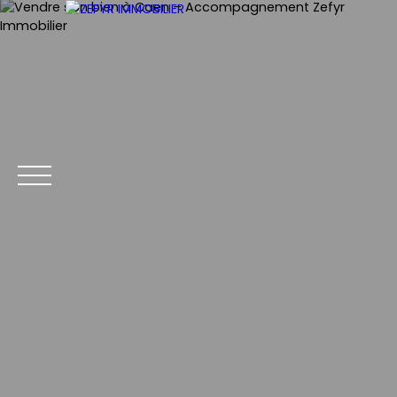
FR
ACCUEIL
ACHETER
LOUER
VENDRE
EVALUATIO
Nous contacter