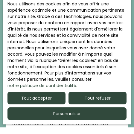
Fiscalité & Législation
Nous utilisons des cookies afin de vous offrir une
Temps de lecture : 5 mn
expérience optimale et une communication pertinente
sur notre site. Grace à ces technologies, nous pouvons
Publié le 14/04/2026
vous proposer du contenu en rapport avec vos centres
d'intérêt. Ils nous permettent également d'améliorer la
qualité de nos services et la convivialité de notre site
internet. Nous utiliserons uniquement les données
personnelles pour lesquelles vous avez donné votre
accord. Vous pouvez les modifier à n'importe quel
moment via la rubrique ″Gérer les cookies″ en bas de
notre site, à l'exception des cookies essentiels à son
fonctionnement. Pour plus d'informations sur vos
données personnelles, veuillez consulter
notre politique de confidentialité
.
Tout accepter
Tout refuser
Personnaliser
Investissez sur la Côte Ouest du
Cotentin !