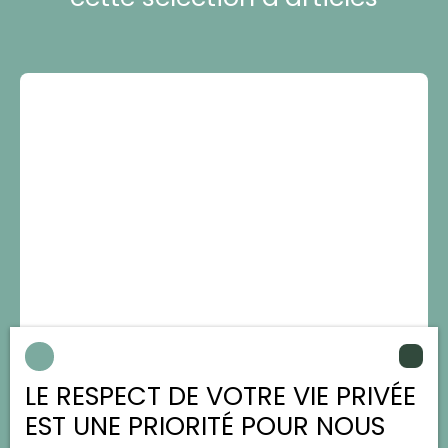
Fiscalité d’une résidence
secondaire
LE RESPECT DE VOTRE VIE PRIVÉE
Ce que les acquéreurs doivent savoir avant
EST UNE PRIORITÉ POUR NOUS
d’investir